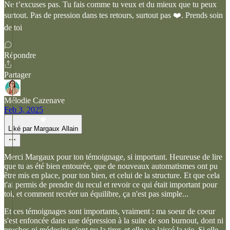
Ne t’excuses pas. Tu fais comme tu veux et du mieux que tu peux
surtout. Pas de pression dans tes retours, surtout pas ❤️. Prends soin
de toi
Répondre
Partager
Mélodie Cazenave
Feb 3, 2025
Liké par Margaux Allain
Merci Margaux pour ton témoignage, si important. Heureuse de lire
que tu as été bien entourée, que de nouveaux automatismes ont pu
être mis en place, pour ton bien, et celui de la structure. Et que cela
t'ai permis de prendre du recul et revoir ce qui était important pour
toi, et comment recréer un équilibre, ça n'est pas simple...
Et ces témoignages sont importants, vraiment : ma soeur de coeur
s'est enfoncée dans une dépression à la suite de son burnout, dont ni
proches ni médecins n'ont pu la tirer, et elle y a laissé la vie. Si elle