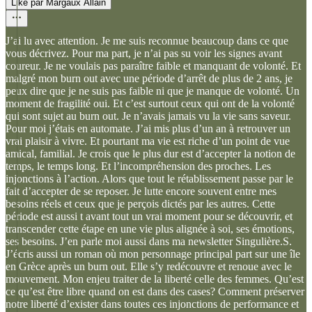
Liké par Margaux Allain
J’ai lu avec attention. Je me suis reconnue beaucoup dans ce que
vous décrivez. Pour ma part, je n’ai pas su voir les signes avant
coureur. Je ne voulais pas paraître faible et manquant de volonté. Et
malgré mon burn out avec une période d’arrêt de plus de 2 ans, je
peux dire que je ne suis pas faible ni que je manque de volonté. Un
moment de fragilité oui. Et c’est surtout ceux qui ont de la volonté
qui sont sujet au burn out. Je n’avais jamais vu la vie sans saveur.
Pour moi j’étais en automate. J’ai mis plus d’un an à retrouver un
vrai plaisir à vivre. Et pourtant ma vie est riche d’un point de vue
amical, familial. Je crois que le plus dur est d’accepter la notion de
temps, le temps long. Et l’incompréhension des proches. Les
injonctions à l’action. Alors que tout le rétablissement passe par le
fait d’accepter de se reposer. Je lutte encore souvent entre mes
besoins réels et ceux que je perçois dictés par les autres. Cette
période est aussi t avant tout un vrai moment pour se découvrir, et
transcender cette étape en une vie plus alignée à soi, ses émotions,
ses besoins. J’en parle moi aussi dans ma newsletter Singulière.S.
J’écris aussi un roman où mon personnage principal part sur une île
en Grèce après un burn out. Elle s’y redécouvre et renoue avec le
mouvement. Mon enjeu traiter de la liberté celle des femmes. Qu’est
ce qu’est être libre quand on est dans des cases? Comment préserver
notre liberté d’exister dans toutes ces injonctions de performance et