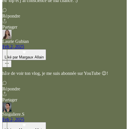
été top et j’ai conscience de ma chance. :)
Répondre
Partager
Laurie Gubian
Feb 2, 2025
Liké par Margaux Allain
hâte de voir ton vlog, je me suis abonnée sur YouTube 😉!
Répondre
Partager
Singuliere.S
Feb 2, 2025