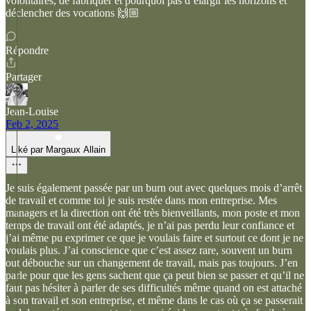
volontaires, de fabriquer et pourquoi pas d’élargir les horizons et
déclencher des vocations 🙌🏼
Répondre
Partager
Jean-Louise
Feb 2, 2025
Liké par Margaux Allain
Je suis également passée par un burn out avec quelques mois d’arrêt
de travail et comme toi je suis restée dans mon entreprise. Mes
managers et la direction ont été très bienveillants, mon poste et mon
temps de travail ont été adaptés, je n’ai pas perdu leur confiance et
j’ai même pu exprimer ce que je voulais faire et surtout ce dont je ne
voulais plus. J’ai conscience que c’est assez rare, souvent un burn
out débouche sur un changement de travail, mais pas toujours. J’en
parle pour que les gens sachent que ça peut bien se passer et qu’il ne
faut pas hésiter à parler de ses difficultés même quand on est attaché
à son travail et son entreprise, et même dans le cas où ça se passerait