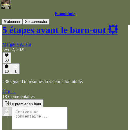
Funambule
S'abonner
Se connecter
5 étapes avant le burn-out 💥
Margaux Allain
févr. 2, 2025
50
18
1
#38 Quand tu résumes ta valeur à ton utilité.
Lire →
18 Commentaires
Le premier en haut