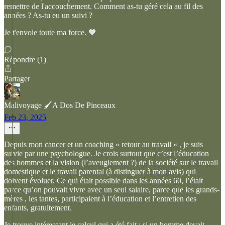
remettre de l'accouchement. Comment as-tu géré cela au fil des
années ? As-tu eu un suivi ?
Je t'envoie toute ma force. 🧡
Répondre (1)
Partager
Malivoyage 🖌️A Dos De Pinceaux
Feb 23, 2025
Depuis mon cancer et un coaching « retour au travail « , je suis
suivie par une psychologue. Je crois surtout que c’est l’éducation
des hommes et la vision (l’aveuglement ?) de la société sur le travail
domestique et le travail parental (à distinguer à mon avis) qui
doivent évoluer. Ce qui était possible dans les années 60, l’était
parce qu’on pouvait vivre avec un seul salaire, parce que les grands-
mères , les tantes, participaient à l’éducation et l’entretien des
enfants, gratuitement.
Je trouve intéressant le calcul qui a été fait : si un homme devait