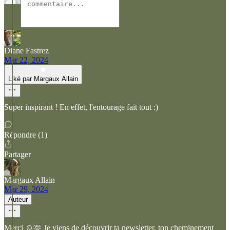
Diane Fastrez
Mar 22, 2024
Liké par Margaux Allain
Super inspirant ! En effet, l'entourage fait tout :)
Répondre (1)
Partager
Margaux Allain
Mar 29, 2024
Auteur
Merci ☺️🫶 Je viens de découvrir ta newsletter, ton cheminement