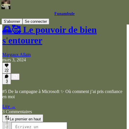
Funambule
S'abonner
Se connecter
🌄🥰 Le pouvoir de bien
s'entourer
Margaux Allain
mars 3, 2024
22
3
#5 De la campagne à Microsoft ✨ Où comment j’ai pris confiance
en moi
Lire →
3 Commentaires
Le premier en haut