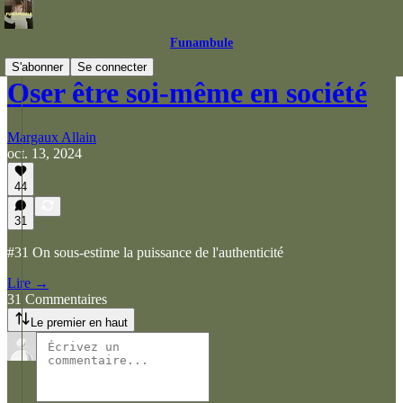
Funambule
S'abonner
Se connecter
Oser être soi-même en société
Margaux Allain
oct. 13, 2024
44
31
#31 On sous-estime la puissance de l'authenticité
Lire →
31 Commentaires
Le premier en haut