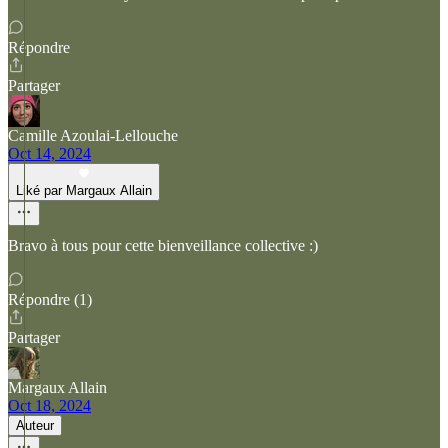
Répondre
Partager
Camille Azoulai-Lellouche
Oct 14, 2024
Liké par Margaux Allain
Bravo à tous pour cette bienveillance collective :)
Répondre (1)
Partager
Margaux Allain
Oct 18, 2024
Auteur