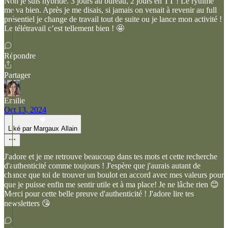
Non je suis hybride. 3 jours au bureau, 2 jours en TT ! Le rythme
me va bien. Après je me disais, si jamais on venait à revenir au full
présentiel je change de travail tout de suite ou je lance mon activité !
Le télétravail c’est tellement bien ! 🤩
Répondre
Partager
Emilie
Oct 13, 2024
Liké par Margaux Allain
J'adore et je me retrouve beaucoup dans tes mots et cette recherche
d'authenticité comme toujours ! J'espère que j'aurais autant de
chance que toi de trouver un boulot en accord avec mes valeurs pour
que je puisse enfin me sentir utile et à ma place! Je ne lâche rien 😊
Merci pour cette belle preuve d'authenticité ! J'adore lire tes
newsletters 😘