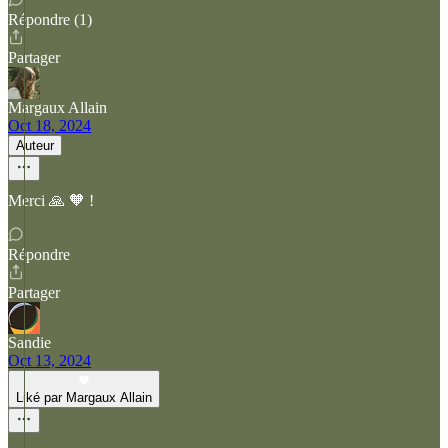
Répondre (1)
Partager
Margaux Allain
Oct 18, 2024
Auteur
Merci 🙏 🧡 !
Répondre
Partager
Sandie
Oct 13, 2024
Liké par Margaux Allain