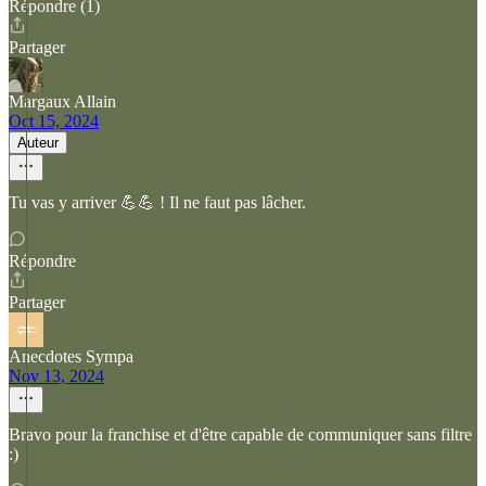
Répondre (1)
Partager
Margaux Allain
Oct 15, 2024
Auteur
Tu vas y arriver 💪💪 ! Il ne faut pas lâcher.
Répondre
Partager
Anecdotes Sympa
Nov 13, 2024
Bravo pour la franchise et d'être capable de communiquer sans filtre
:)