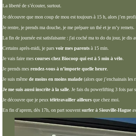
La liberté de s’écouter, surtout.
Je découvre que mon coup de mou est toujours à 15 h, alors j’en profite 
Je rentre, je prends ma douche, je me prépare un thé et je m’y remets.
La fin de journée est satisfaisante : j'ai coché ma to do du jour, je dis
Certains après-midi, je pars
voir mes parents
à 15 min.
Je vais faire mes
courses chez Biocoop qui est à 5 min à
vélo
.
Je prends mes
rendez-vous à n’importe quelle heure
.
Je suis même
de moins en moins malade
(alors que j’enchainais les 
Je me suis aussi inscrite à la salle
. Je fais du powerlifting 3 fois par
Je découvre que je peux
télétravailler ailleurs
que chez moi.
En fin d’aprem, dès 17h, on part souvent
surfer à Siouville-Hague
av