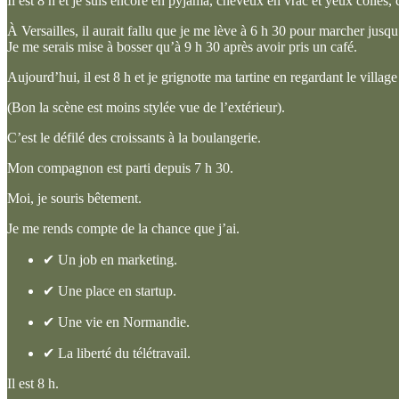
Il est 8 h et je suis encore en pyjama, cheveux en vrac et yeux collés
À Versailles, il aurait fallu que je me lève à 6 h 30 pour marcher jus
Je me serais mise à bosser qu’à 9 h 30 après avoir pris un café.
Aujourd’hui, il est 8 h et je grignotte ma tartine en regardant le village 
(Bon la scène est moins stylée vue de l’extérieur).
C’est le défilé des croissants à la boulangerie.
Mon compagnon est parti depuis 7 h 30.
Moi, je souris bêtement.
Je me rends compte de la chance que j’ai.
✔ Un job en marketing.
✔ Une place en startup.
✔ Une vie en Normandie.
✔ La liberté du télétravail.
Il est 8 h.