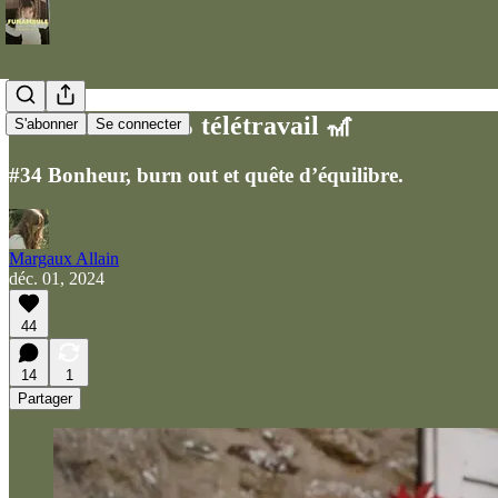
Ma vie en 100% télétravail 🎢
S'abonner
Se connecter
#34 Bonheur, burn out et quête d’équilibre.
Margaux Allain
déc. 01, 2024
44
14
1
Partager