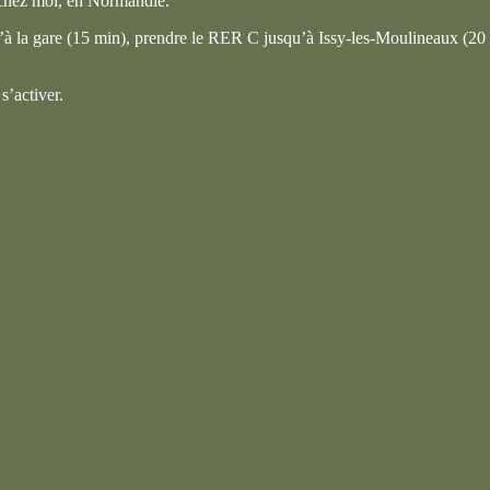
, chez moi, en Normandie.
qu’à la gare (15 min), prendre le RER C jusqu’à Issy-les-Moulineaux (20
s’activer.