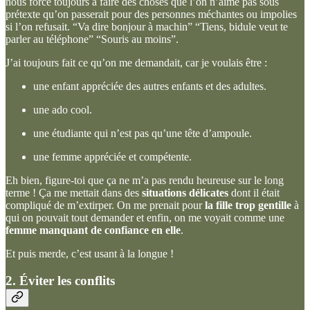
nous force toujours à faire des choses que l’on n’aime pas sous
prétexte qu’on passerait pour des personnes méchantes ou impolies
si l’on refusait. “Va dire bonjour à machin” “Tiens, bidule veut te
parler au téléphone” “Souris au moins”.
J’ai toujours fait ce qu’on me demandait, car je voulais être :
une enfant appréciée des autres enfants et des adultes.
une ado cool.
une étudiante qui n’est pas qu’une tête d’ampoule.
une femme appréciée et compétente.
Eh bien, figure-toi que ça ne m’a pas rendu heureuse sur le long
terme ! Ça me mettait dans des
situations délicates
dont il était
compliqué de m’extirper. On me prenait pour
la fille trop gentille
à
qui on pouvait tout demander et enfin, on me voyait comme une
femme manquant de confiance en elle
.
Et puis merde, c’est usant à la longue !
2. Éviter les conflits