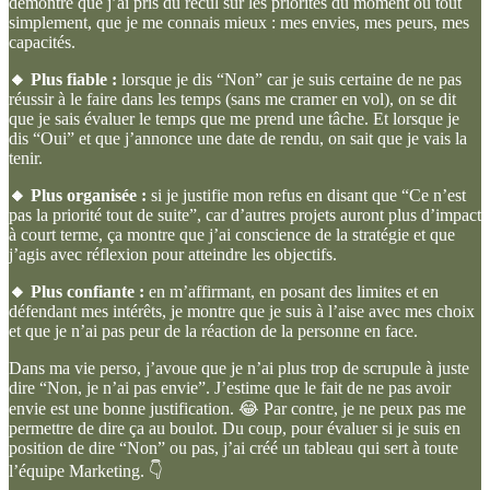
démontre que j’ai pris du recul sur les priorités du moment ou tout
simplement, que je me connais mieux : mes envies, mes peurs, mes
capacités.
🔸 Plus fiable :
lorsque je dis “Non” car je suis certaine de ne pas
réussir à le faire dans les temps (sans me cramer en vol), on se dit
que je sais évaluer le temps que me prend une tâche. Et lorsque je
dis “Oui” et que j’annonce une date de rendu, on sait que je vais la
tenir.
🔸 Plus organisée :
si je justifie mon refus en disant que “Ce n’est
pas la priorité tout de suite”, car d’autres projets auront plus d’impact
à court terme, ça montre que j’ai conscience de la stratégie et que
j’agis avec réflexion pour atteindre les objectifs.
🔸 Plus confiante :
en m’affirmant, en posant des limites et en
défendant mes intérêts, je montre que je suis à l’aise avec mes choix
et que je n’ai pas peur de la réaction de la personne en face.
Dans ma vie perso, j’avoue que je n’ai plus trop de scrupule à juste
dire “Non, je n’ai pas envie”. J’estime que le fait de ne pas avoir
envie est une bonne justification. 😂 Par contre, je ne peux pas me
permettre de dire ça au boulot. Du coup, pour évaluer si je suis en
position de dire “Non” ou pas, j’ai créé un tableau qui sert à toute
l’équipe Marketing. 👇