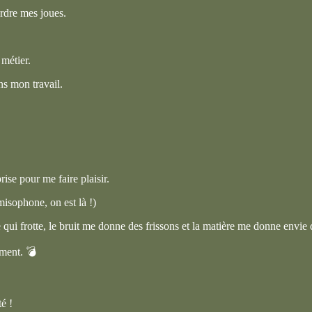
rdre mes joues.
 métier.
ns mon travail.
se pour me faire plaisir.
isophone, on est là !)
 qui frotte, le bruit me donne des frissons et la matière me donne envie d
ément. 💣
é !