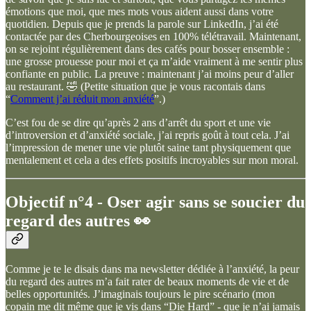
émotions que moi, que mes mots vous aident aussi dans votre
quotidien. Depuis que je prends la parole sur LinkedIn, j’ai été
contactée par des Cherbourgeoises en 100% télétravail. Maintenant,
on se rejoint régulièrement dans des cafés pour bosser ensemble :
une grosse prouesse pour moi et ça m’aide vraiment à me sentir plus
confiante en public. La preuve : maintenant j’ai moins peur d’aller
au restaurant. 🤣 (Petite situation que je vous racontais dans
“
Comment j’ai réduit mon anxiété
”.)
C’est fou de se dire qu’après 2 ans d’arrêt du sport et une vie
d’introversion et d’anxiété sociale, j’ai repris goût à tout cela. J’ai
l’impression de mener une vie plutôt saine tant physiquement que
mentalement et cela a des effets positifs incroyables sur mon moral.
Objectif n°4 - Oser agir sans se soucier du
regard des autres 👀
Comme je te le disais dans ma newsletter dédiée à l’anxiété, la peur
du regard des autres m’a fait rater de beaux moments de vie et de
belles opportunités. J’imaginais toujours le pire scénario (mon
copain me dit même que je vis dans “Die Hard” - que je n’ai jamais