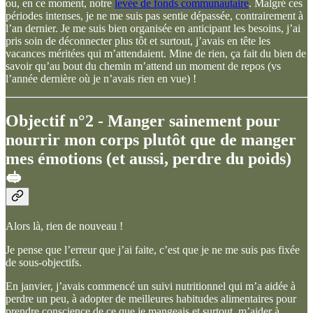
ou, en ce moment, notre
levée de fonds communautaire
. Malgré ces
périodes intenses, je ne me suis pas sentie dépassée, contrairement à
l’an dernier. Je me suis bien organisée en anticipant les besoins, j’ai
pris soin de déconnecter plus tôt et surtout, j’avais en tête les
vacances méritées qui m’attendaient. Mine de rien, ça fait du bien de
savoir qu’au bout du chemin m’attend un moment de repos (vs
l’année dernière où je n’avais rien en vue) !
Objectif n°2 - Manger sainement pour
nourrir mon corps plutôt que de manger
mes émotions (et aussi, perdre du poids)
🥪
Alors là, rien de nouveau !
Je pense que l’erreur que j’ai faite, c’est que je ne me suis pas fixée
de sous-objectifs.
En janvier, j’avais commencé un suivi nutritionnel qui m’a aidée à
perdre un peu, à adopter de meilleures habitudes alimentaires pour
prendre conscience de ce que je mangeais et surtout, m’aider à