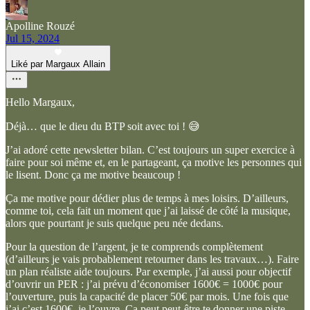
Apolline Rouzé
Jul 15, 2024
Liké par Margaux Allain
Hello Margaux,
Déjà… que le dieu du BTP soit avec toi ! 😅
J’ai adoré cette newsletter bilan. C’est toujours un super exercice à
faire pour soi même et, en le partageant, ça motive les personnes qui
le lisent. Donc ça me motive beaucoup !
Ça me motive pour dédier plus de temps à mes loisirs. D’ailleurs,
comme toi, cela fait un moment que j’ai laissé de côté la musique,
alors que pourtant je suis quelque peu née dedans.
Pour la question de l’argent, je te comprends complètement
(d’ailleurs je vais probablement retourner dans les travaux…). Faire
un plan réaliste aide toujours. Par exemple, j’ai aussi pour objectif
d’ouvrir un PER : j’ai prévu d’économiser 1600€ = 1000€ pour
l’ouverture, puis la capacité de placer 50€ par mois. Une fois que
j’ai c’est 1600€, je l’ouvre. Ça peut peut-être te donner une piste.