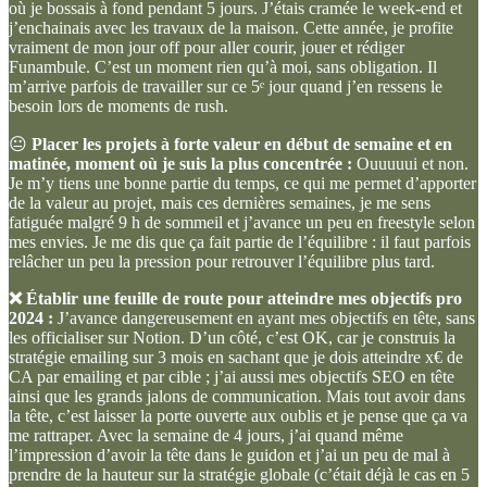
où je bossais à fond pendant 5 jours. J’étais cramée le week-end et
j’enchainais avec les travaux de la maison. Cette année, je profite
vraiment de mon jour off pour aller courir, jouer et rédiger
Funambule. C’est un moment rien qu’à moi, sans obligation. Il
m’arrive parfois de travailler sur ce 5ᵉ jour quand j’en ressens le
besoin lors de moments de rush.
😐
Placer les projets à forte valeur en début de semaine et en
matinée, moment où je suis la plus concentrée :
Ouuuuui et non.
Je m’y tiens une bonne partie du temps, ce qui me permet d’apporter
de la valeur au projet, mais ces dernières semaines, je me sens
fatiguée malgré 9 h de sommeil et j’avance un peu en freestyle selon
mes envies. Je me dis que ça fait partie de l’équilibre : il faut parfois
relâcher un peu la pression pour retrouver l’équilibre plus tard.
❌ Établir une feuille de route pour atteindre mes objectifs pro
2024 :
J’avance dangereusement en ayant mes objectifs en tête, sans
les officialiser sur Notion. D’un côté, c’est OK, car je construis la
stratégie emailing sur 3 mois en sachant que je dois atteindre x€ de
CA par emailing et par cible ; j’ai aussi mes objectifs SEO en tête
ainsi que les grands jalons de communication. Mais tout avoir dans
la tête, c’est laisser la porte ouverte aux oublis et je pense que ça va
me rattraper. Avec la semaine de 4 jours, j’ai quand même
l’impression d’avoir la tête dans le guidon et j’ai un peu de mal à
prendre de la hauteur sur la stratégie globale (c’était déjà le cas en 5