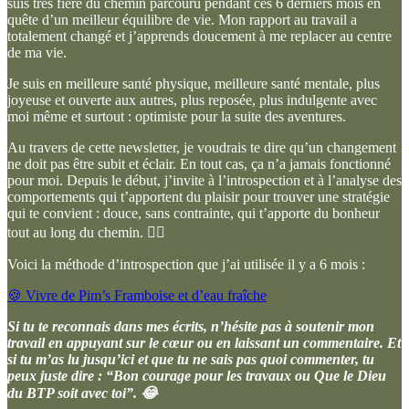
suis très fière du chemin parcouru pendant ces 6 derniers mois en
quête d’un meilleur équilibre de vie. Mon rapport au travail a
totalement changé et j’apprends doucement à me replacer au centre
de ma vie.
Je suis en meilleure santé physique, meilleure santé mentale, plus
joyeuse et ouverte aux autres, plus reposée, plus indulgente avec
moi même et surtout : optimiste pour la suite des aventures.
Au travers de cette newsletter, je voudrais te dire qu’un changement
ne doit pas être subit et éclair. En tout cas, ça n’a jamais fonctionné
pour moi. Depuis le début, j’invite à l’introspection et à l’analyse des
comportements qui t’apportent du plaisir pour trouver une stratégie
qui te convient : douce, sans contrainte, qui t’apporte du bonheur
tout au long du chemin. 🧙‍♂️
Voici la méthode d’introspection que j’ai utilisée il y a 6 mois :
🍪 Vivre de Pim’s Framboise et d’eau fraîche
Si tu te reconnais dans mes écrits, n’hésite pas à soutenir mon
travail en appuyant sur le cœur ou en laissant un commentaire. Et
si tu m’as lu jusqu’ici et que tu ne sais pas quoi commenter, tu
peux juste dire : “Bon courage pour les travaux ou Que le Dieu
du BTP soit avec toi”. 😂