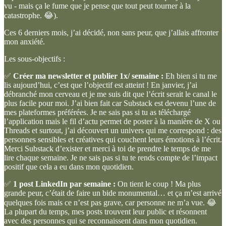
vu - mais ça le fume que je pense que tout peut tourner à la
catastrophe. 😂).
Ces 6 derniers mois, j’ai décidé, non sans peur, que j’allais affronter
mon anxiété.
Les sous-objectifs :
✅
Créer ma newsletter et publier 1x/ semaine :
Eh bien si tu me
lis aujourd’hui, c’est que l’objectif est atteint ! En janvier, j’ai
débranché mon cerveau et je me suis dit que l’écrit serait le canal le
plus facile pour moi. J’ai bien fait car Substack est devenu l’une de
mes plateformes préférées. Je ne sais pas si tu as téléchargé
l’application mais le fil d’actu permet de poster à la manière de X ou
Threads et surtout, j’ai découvert un univers qui me correspond : des
personnes sensibles et créatives qui couchent leurs émotions à l’écrit.
Merci Substack d’exister et merci à toi de prendre le temps de me
lire chaque semaine. Je ne sais pas si tu te rends compte de l’impact
positif que cela a eu dans mon quotidien.
✅
1 post LinkedIn par semaine :
On tient le coup ! Ma plus
grande peur, c’était de faire un bide monumental… et ça m’est arrivé
quelques fois mais ce n’est pas grave, car personne ne m’a vue. 😂
La plupart du temps, mes posts trouvent leur public et résonnent
avec des personnes qui se reconnaissent dans mon quotidien.