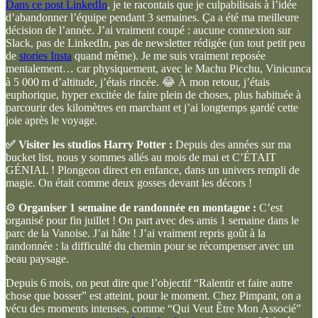
Dans ce post LinkedIn
, je te racontais que je culpabilisais à l’idée
d’abandonner l’équipe pendant 3 semaines. Ça a été ma meilleure
décision de l’année. J’ai vraiment coupé : aucune connexion sur
Slack, pas de LinkedIn, pas de newsletter rédigée (un tout petit peu
de
stories Insta
quand même). Je me suis vraiment reposée
mentalement… car physiquement, avec le Machu Picchu, Vinicunca
à 5 000 m d’altitude, j’étais rincée. 😂 À mon retour, j’étais
euphorique, hyper excitée de faire plein de choses, plus habituée à
parcourir des kilomètres en marchant et j’ai longtemps gardé cette
joie après le voyage.
✅ Visiter les studios Harry Potter :
Depuis des années sur ma
bucket list, nous y sommes allés au mois de mai et C’ÉTAIT
GÉNIAL ! Plongeon direct en enfance, dans un univers rempli de
magie. On était comme deux gosses devant les décors !
⚙
Organiser 1 semaine de randonnée en montagne :
C’est
organisé pour fin juillet ! On part avec des amis 1 semaine dans le
parc de la Vanoise. J’ai hâte ! J’ai vraiment repris goût à la
randonnée : la difficulté du chemin pour se récompenser avec un
beau paysage.
Depuis 6 mois, on peut dire que l’objectif “Ralentir et faire autre
chose que bosser” est atteint, pour le moment. Chez Pimpant, on a
vécu des moments intenses, comme “Qui Veut Être Mon Associé”