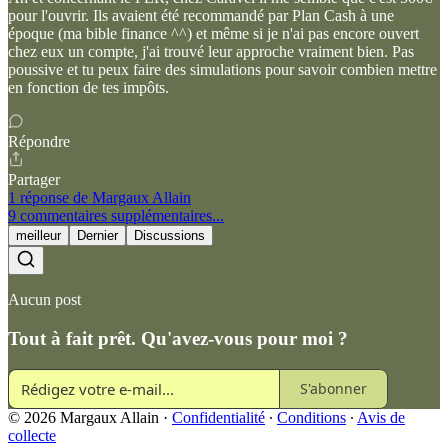
pour l'ouvrir. Ils avaient été recommandé par Plan Cash à une
époque (ma bible finance ^^) et même si je n'ai pas encore ouvert
chez eux un compte, j'ai trouvé leur approche vraiment bien. Pas
poussive et tu peux faire des simulations pour savoir combien mettre
en fonction de tes impôts.
Répondre
Partager
1 réponse de Margaux Allain
9 commentaires supplémentaires...
meilleur
Dernier
Discussions
Aucun post
Tout à fait prêt. Qu'avez-vous pour moi ?
S'abonner
© 2026 Margaux Allain
·
Confidentialité
∙
Conditions
∙
Avis de
collecte