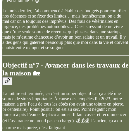
C’est la faillite !! 😂
Le mois dernier, j’ai commencé à établir des budgets pour contrôler
nos dépenses et se fixer des limites… mais honnêtement, on a du
mal car on a toujours des imprévus. Des frais de vétérinaires en
urgence, des problèmes automobiles… C’est stressant de ne vivre
que d’une seule source de revenus, qui plus est dans une startup,
mais je m’estime chanceuse d’avoir un bon salaire et un travail. Il y
a des gens qui galèrent beaucoup plus que moi dans la vie et doivent
choisir entre manger et se soigner.
Objectif n°7 -
Avancer dans les travaux de
la maison 🏡
La toiture est terminée, ça c’est un super objectif car ça a été une
source de stress importante. À cause des tempêtes fin 2023, notre
maison a pris l’eau de tous les côtés (on avait une toiture en pierre,
bi-centenaire). Point positif : on est au sec. Point négatif : mon
bureau a pris l’eau et le placo a moisi. Il faut casser et recommencer
(et l’assurance ne prend pas en charge). 💰💰💰 L’ancien, ça a du
charme mais purée, c’est fatiguant.