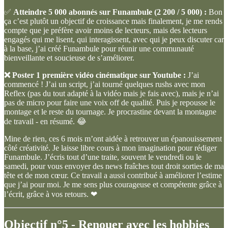
✅
Atteindre 5 000 abonnés sur Funambule (2 200 / 5 000) :
Bon
ça c’est plutôt un objectif de croissance mais finalement, je me rends
compte que je préfère avoir moins de lecteurs, mais des lecteurs
engagés qui me lisent, qui interagissent, avec qui je peux discuter car
à la base, j’ai créé Funambule pour réunir une communauté
bienveillante et soucieuse de s’améliorer.
❌
Poster 1 première vidéo cinématique sur Youtube :
J’ai
commencé ! J’ai un script, j’ai tourné quelques rushs avec mon
Reflex (pas du tout adapté à la vidéo mais je fais avec), mais je n’ai
pas de micro pour faire une voix off de qualité. Puis je repousse le
montage et le reste du tournage. Je procrastine devant la montagne
de travail - en résumé. 😂
Mine de rien, ces 6 mois m’ont aidée à retrouver un épanouissement
côté créativité. Je laisse libre cours à mon imagination pour rédiger
Funambule. J’écris tout d’une traite, souvent le vendredi ou le
samedi, pour vous envoyer des news fraîches tout droit sorties de ma
tête et de mon cœur. Ce travail a aussi contribué à améliorer l’estime
que j’ai pour moi. Je me sens plus courageuse et compétente grâce à
l’écrit, grâce à vos retours. ❤
Objectif n°5 - Renouer avec les hobbies