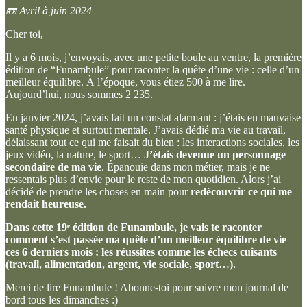
📼 Avril à juin 2024
Cher toi,
Il y a 6 mois, j’envoyais, avec une petite boule au ventre, la première
édition de “Funambule” pour raconter la quête d’une vie : celle d’un
meilleur équilibre. À l’époque, vous étiez 500 à me lire.
Aujourd’hui, nous sommes 2 235.
En janvier 2024, j’avais fait un constat alarmant : j’étais en mauvaise
santé physique et surtout mentale. J’avais dédié ma vie au travail,
délaissant tout ce qui me faisait du bien : les interactions sociales, les
jeux vidéo, la nature, le sport…
J’étais devenue un personnage
secondaire de ma vie
. Épanouie dans mon métier, mais je ne
ressentais plus d’envie pour le reste de mon quotidien. Alors j’ai
décidé de prendre les choses en main pour
redécouvrir ce qui me
rendait heureuse.
Dans cette 19ᵉ édition de Funambule, je vais te raconter
comment s’est passée ma quête d’un meilleur équilibre de vie
ces 6 derniers mois : les réussites comme les échecs cuisants
(travail, alimentation, argent, vie sociale, sport…).
Merci de lire Funambule ! Abonne-toi pour suivre mon journal de
bord tous les dimanches :)