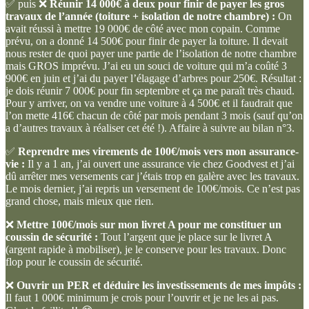
✅ puis ❌
Réunir 14 000€ à deux pour finir de payer les gros
travaux de l’année (toiture + isolation de notre chambre) :
On
avait réussi à mettre 19 000€ de côté avec mon copain. Comme
prévu, on a donné 14 500€ pour finir de payer la toiture. Il devait
nous rester de quoi payer une partie de l’isolation de notre chambre
mais GROS imprévu. J’ai eu un souci de voiture qui m’a coûté 3
900€ en juin et j’ai du payer l’élagage d’arbres pour 250€. Résultat :
je dois réunir 7 000€ pour fin septembre et ça me paraît très chaud.
Pour y arriver, on va vendre une voiture à 4 500€ et il faudrait que
l’on mette 416€ chacun de côté par mois pendant 3 mois (sauf qu’on
a d’autres travaux à réaliser cet été !). Affaire à suivre au bilan n°3.
✅
Reprendre mes virements de 100€/mois vers mon assurance-
vie :
Il y a 1 an, j’ai ouvert une assurance vie chez Goodvest et j’ai
dû arrêter mes versements car j’étais trop en galère avec les travaux.
Le mois dernier, j’ai repris un versement de 100€/mois. Ce n’est pas
grand chose, mais mieux que rien.
❌
Mettre 100€/mois sur mon livret A pour me constituer un
coussin de sécurité :
Tout l’argent que je place sur le livret A
(argent rapide à mobiliser), je le conserve pour les travaux. Donc
flop pour le coussin de sécurité.
❌
Ouvrir un PER et déduire les investissements de mes impôts :
Il faut 1 000€ minimum je crois pour l’ouvrir et je ne les ai pas.