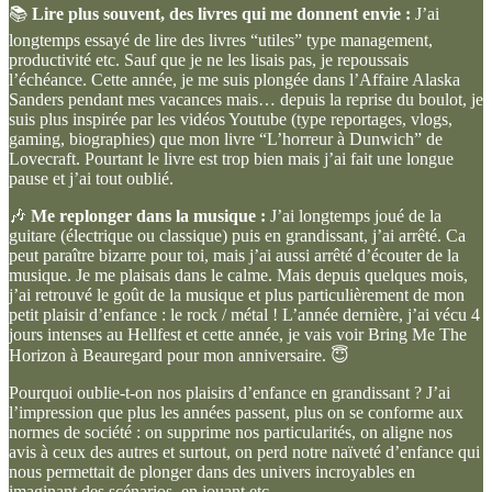
📚
Lire plus souvent, des livres qui me donnent envie :
J’ai
longtemps essayé de lire des livres “utiles” type management,
productivité etc. Sauf que je ne les lisais pas, je repoussais
l’échéance. Cette année, je me suis plongée dans l’Affaire Alaska
Sanders pendant mes vacances mais… depuis la reprise du boulot, je
suis plus inspirée par les vidéos Youtube (type reportages, vlogs,
gaming, biographies) que mon livre “L’horreur à Dunwich” de
Lovecraft. Pourtant le livre est trop bien mais j’ai fait une longue
pause et j’ai tout oublié.
🎶
Me replonger dans la musique :
J’ai longtemps joué de la
guitare (électrique ou classique) puis en grandissant, j’ai arrêté. Ca
peut paraître bizarre pour toi, mais j’ai aussi arrêté d’écouter de la
musique. Je me plaisais dans le calme. Mais depuis quelques mois,
j’ai retrouvé le goût de la musique et plus particulièrement de mon
petit plaisir d’enfance : le rock / métal ! L’année dernière, j’ai vécu 4
jours intenses au Hellfest et cette année, je vais voir Bring Me The
Horizon à Beauregard pour mon anniversaire. 😇
Pourquoi oublie-t-on nos plaisirs d’enfance en grandissant ? J’ai
l’impression que plus les années passent, plus on se conforme aux
normes de société : on supprime nos particularités, on aligne nos
avis à ceux des autres et surtout, on perd notre naïveté d’enfance qui
nous permettait de plonger dans des univers incroyables en
imaginant des scénarios, en jouant etc.