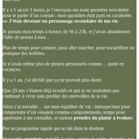
Il y a 1 an (et 3 mois), je t’envoyais ma toute première newsletter
pour te parler d’un constat : mon quotidien était parti en cacahuète.
🥜
J’étais devenue un personnage secondaire de ma vie.
Je passais mon temps à bosser, de 9h à 23h, et j’avais abandonner
l’idée de penser à moi.
Plus de temps pour cuisiner, pour aller marcher, pour sociabiliser ou
pratiquer des hobbies.
Je n’avais même plus de projets personnels comme… partir en
vacances.
Il y a 1 an, j’ai décidé que ça ne pouvait plus durer.
Que 29 ans s’étaient déjà écoulés et que je ne souhaitais pas
continuer à vivre sans profiter des merveilles de la vie.
Alors j’ai travaillé… sur mon équilibre de vie : introspection pour
comprendre d’où venaient certains comportements, temps pour
apprendre à me connaître, et surtout
prendre du plaisir à évoluer.
Pas un programme rapide qui se fait dans la douleur.
Une petite
aventure
agréable à vivre, semée de petits obstacles que