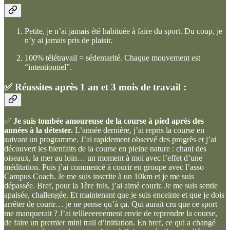
Petite, je n’ai jamais été habituée à faire du sport. Du coup, je
n’y ai jamais pris de plaisir.
100% télétravail = sédentarité. Chaque mouvement est
“intentionnel”.
✅
Réussites après 1 an et 3 mois de travail :
✅
Je suis tombée amoureuse de la course à pied après des
années à la détester.
L’année dernière, j’ai repris la course en
suivant un programme. J’ai rapidement observé des progrès et j’ai
découvert les bienfaits de la course en pleine nature : chant des
oiseaux, la mer au loin… un moment à moi avec l’effet d’une
méditation. Puis j’ai commencé à courir en groupe avec l’asso
Campus Coach. Je me suis inscrite à un 10km et je me suis
dépassée. Bref, pour la 1ère fois, j’ai aimé courir. Je me suis sentie
apaisée, challengée. Et maintenant que je suis enceinte et que je dois
arrêter de courir… je ne pense qu’à ça. Qui aurait cru que ce sport
me manquerait ? J’ai tellleeeeeement envie de reprendre la course,
de faire un premier mini trail d’initiation. En bref, ce qui a changé