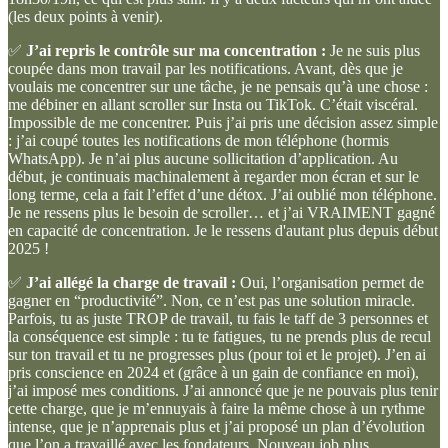
(les deux points à venir).
✅
J’ai repris le contrôle sur ma concentration :
Je ne suis plus
coupée dans mon travail par les notifications. Avant, dès que je
voulais me concentrer sur une tâche, je ne pensais qu’à une chose :
me débiner en allant scroller sur Insta ou TikTok. C’était viscéral.
Impossible de me concentrer. Puis j’ai pris une décision assez simple
: j’ai coupé toutes les notifications de mon téléphone (hormis
WhatsApp). Je n’ai plus aucune sollicitation d’application. Au
début, je continuais machinalement à regarder mon écran et sur le
long terme, cela a fait l’effet d’une détox. J’ai oublié mon téléphone.
Je ne ressens plus le besoin de scroller… et j’ai VRAIMENT gagné
en capacité de concentration. Je le ressens d'autant plus depuis début
2025 !
✅
J’ai allégé la charge de travail :
Oui, l’organisation permet de
gagner en “productivité”. Non, ce n’est pas une solution miracle.
Parfois, tu as juste TROP de travail, tu fais le taff de 3 personnes et
la conséquence est simple : tu te fatigues, tu ne prends plus de recul
sur ton travail et tu ne progresses plus (pour toi et le projet). J’en ai
pris conscience en 2024 et (grâce à un gain de confiance en moi),
j’ai imposé mes conditions. J’ai annoncé que je ne pouvais plus tenir
cette charge, que je m’ennuyais à faire la même chose à un rythme
intense, que je n’apprenais plus et j’ai proposé un plan d’évolution
que l’on a travaillé avec les fondateurs. Nouveau job plus