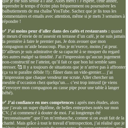
que je me suis sentie à l’aise. Alors merci ! J’espère, cette année,
reprendre le temps d’écrire plus fréquemment ou poursuivre les
balbutiements de ma chaîne YouTube. Sachez que je lis tous les
commentaires et emails avec attention, même si je mets 3 semaines à
répondre !
✅ J’ai moins peur d’aller dans des cafés et restaurants :
quand
je meurs d’envie de m’asseoir en terrasse d’un café, je ne suis jamais
la première à faire le premier pas. Je dois avouer que mon
compagnon m’aide beaucoup. Plus je m’exerce, moins j’ai peur.
D’ailleurs je suis admirative de sa capacité à se moquer du regard
des autres malgré sa timidité. J’ai l’impression qu’aucun jugement
non-constructif ne l’atteint, qu’il fait ce que bon lui semble sans
stresser. 🥰 Il y a toujours de situations que je n’arrive pas à affronter
(ça va te paraître débile !!) : flâner dans un vide-grenier… j’ai
l’impression que chaque vendeur me scrute. Aller chercher un
meuble d’occasion chez quelqu’un… c’est trop intrusif (je viens
d’envoyer mon compagnon au casse pipe pour une table à langer
héhé).
✅ J’ai confiance en mes compétences :
après mes études, alors
que j’avais un super diplôme, de belles entreprises notés sur mon
CV, j’ai commencé à douter de moi. J’ai longtemps été
“reconnaissante” que l’on m’embauche, comme si on avait fait de la
charité. Mais grâce à tout le travail d’introspection, j’ai réalisé que je