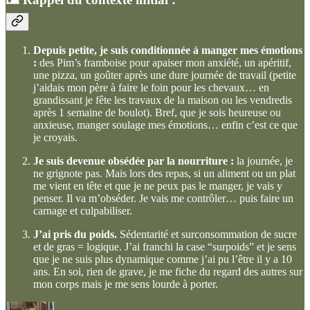
Depuis petite, je suis conditionnée à manger mes émotions
:
des Pim’s framboise pour apaiser mon anxiété, un apéritif,
une pizza, un goûter après une dure journée de travail (petite
j’aidais mon père à faire le foin pour les chevaux… en
grandissant je fête les travaux de la maison ou les vendredis
après 1 semaine de boulot). Bref, que je sois heureuse ou
anxieuse, manger soulage mes émotions… enfin c’est ce que
je croyais.
Je suis devenue obsédée par la nourriture :
la journée, je
ne grignote pas. Mais lors des repas, si un aliment ou un plat
me vient en tête et que je ne peux pas le manger, je vais y
penser. Il va m’obséder. Je vais me contrôler… puis faire un
carnage et culpabiliser.
J’ai pris du poids.
Sédentarité et surconsommation de sucre
et de gras = logique. J’ai franchi la case “surpoids” et je sens
que je ne suis plus dynamique comme j’ai pu l’être il y a 10
ans. En soi, rien de grave, je me fiche du regard des autres sur
mon corps mais je me sens lourde à porter.