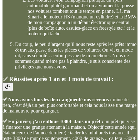
automobile plutôt gourmand et on a vraiment la poisse :
nos voitures tombent tout le temps en panne. Là, ma
Smart a le moteur HS (manque un cylindre) et la BMW
de mon compagnon a un défaut électronique central
(plus de boîte auto, essuies-glace en freestyle etc.) et le
moteur qui lâche.
Du coup, le peu d’argent qu’il nous reste après les prêts immo
& travaux passe dans les pièces de voitures. On vit en mode
rat, sans sécurité… enfin j’essaie de m’améliorer. Nous ne
sommes quand même pas à plaindre, je suis consciente des
privilèges que nous avons.
✅
Réussites après 1 an et 3 mois de travail :
✅ Nous avons tous les deux augmenté nos revenus :
mine de
rien, c’est déjà un peu plus confortable et cela nous laisse une marge
de manœuvre pour épargner.
✅ En janvier, j’ai renfloué 1000€ dans un prêt :
un prêt qui vise
à financer une grange attenant à la maison. Objectif cette année (qui
étaient ceux de l’année dernière) : tacler les mini prêts travaux. Il
reste 3800 de mur de soutènement, 4000 de grange… ça fera +300€