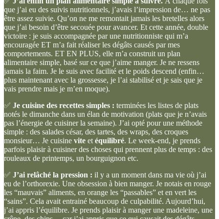
✅
J’ai enfin un plan alimentaire simple à suivre.
À chaque fois
que j’ai eu des suivis nutritionnels, j’avais l’impression de… ne pas
être assez suivie. Qu’on ne me remontait jamais les bretelles alors
que j’ai besoin d’être secouée pour avancer. Et cette année, double
victoire : je suis accompagnée par une nutritionniste qui m’a
encouragée ET m’a fait réaliser les dégâts causés par mes
comportements. ET EN PLUS, elle m’a construit un plan
alimentaire simple, basé sur ce que j’aime manger. Je ne ressens
jamais la faim. Je le suis avec facilité et le poids descend (enfin…
plus maintenant avec la grossesse, je l’ai stabilisé et je sais que je
vais prendre mais je m’en moque).
✅
Je cuisine des recettes simples :
terminées les listes de plats
notés le dimanche dans un élan de motivation (plats que je n’avais
pas l’énergie de cuisiner la semaine). J’ai opté pour une méthode
simple : des salades césar, des tartes, des wraps, des croques
monsieur… Je cuisine
vite
et
équilibré
. Le week-end, je prends
parfois plaisir à cuisiner des choses qui prennent plus de temps : des
rouleaux de printemps, un bourguignon etc.
✅
J’ai relâché la pression :
il y a un moment dans ma vie où j’ai
eu de l’orthorexie. Une obsession à bien manger. Je notais en rouge
les “mauvais” aliments, en orange les “passables” et en vert les
“sains”. Cela avait entrainé beaucoup de culpabilité. Aujourd’hui,
j’ai appris l’équilibre. Je prends plaisir à manger une madeleine, une
crêpe, des chips… car j’ai appris que ce qui causait des dégâts,