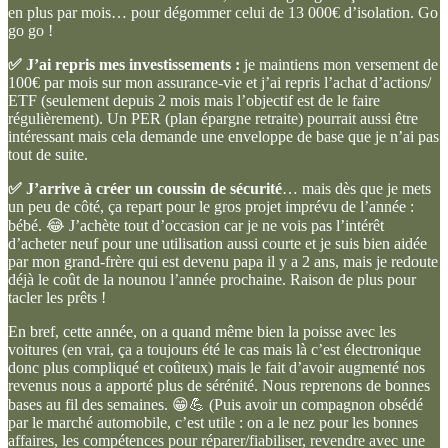
en plus par mois… pour dégommer celui de 13 000€ d’isolation. Go
go go !
✅ J’ai repris mes investissements :
je maintiens mon versement de
100€ par mois sur mon assurance-vie et j’ai repris l’achat d’actions/
ETF (seulement depuis 2 mois mais l’objectif est de le faire
régulièrement). Un PER (plan épargne retraite) pourrait aussi être
intéressant mais cela demande une enveloppe de base que je n’ai pas
tout de suite.
✅ J’arrive à créer un coussin de sécurité
… mais dès que je mets
un peu de côté, ça repart pour le gros projet imprévu de l’année :
bébé. 😂 J’achète tout d’occasion car je ne vois pas l’intérêt
d’acheter neuf pour une utilisation aussi courte et je suis bien aidée
par mon grand-frère qui est devenu papa il y a 2 ans, mais je redoute
déjà le coût de la nounou l’année prochaine. Raison de plus pour
tacler les prêts !
En bref, cette année, on a quand même bien la poisse avec les
voitures (en vrai, ça a toujours été le cas mais là c’est électronique
donc plus compliqué et coûteux) mais le fait d’avoir augmenté nos
revenus nous a apporté plus de sérénité. Nous reprenons de bonnes
bases au fil des semaines. 😁💪 (Puis avoir un compagnon obsédé
par le marché automobile, c’est utile : on a le nez pour les bonnes
affaires, les compétences pour réparer/fiabiliser, revendre avec une