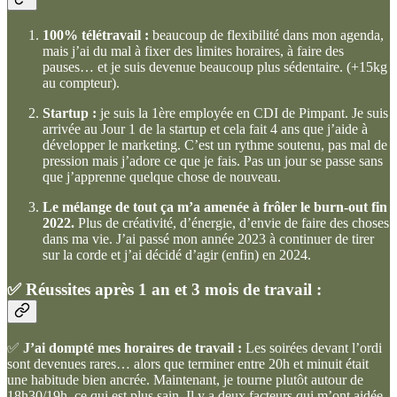
100% télétravail :
beaucoup de flexibilité dans mon agenda,
mais j’ai du mal à fixer des limites horaires, à faire des
pauses… et je suis devenue beaucoup plus sédentaire. (+15kg
au compteur).
Startup :
je suis la 1ère employée en CDI de Pimpant. Je suis
arrivée au Jour 1 de la startup et cela fait 4 ans que j’aide à
développer le marketing. C’est un rythme soutenu, pas mal de
pression mais j’adore ce que je fais. Pas un jour se passe sans
que j’apprenne quelque chose de nouveau.
Le mélange de tout ça m’a amenée à frôler le burn-out fin
2022.
Plus de créativité, d’énergie, d’envie de faire des choses
dans ma vie. J’ai passé mon année 2023 à continuer de tirer
sur la corde et j’ai décidé d’agir (enfin) en 2024.
✅
Réussites après 1 an et 3 mois de travail :
✅
J’ai dompté mes horaires de travail :
Les soirées devant l’ordi
sont devenues rares… alors que terminer entre 20h et minuit était
une habitude bien ancrée. Maintenant, je tourne plutôt autour de
18h30/19h, ce qui est plus sain. Il y a deux facteurs qui m’ont aidée