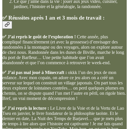
Ce que j’aime dans la vie : jouer aux jeux vidéo, cuisiner,
jardiner, l’histoire et la généalogie, la randonnée.
✅
Réussites après 1 an et 3 mois de travail :
✅ J’ai repris le goût de l’exploration !
Cette année, plus
compliqué financièrement (et avec la grossesse) d’envisager des
randonnées à la montagne ou des voyages, alors on explore autour
de chez nous. Randonnée dans les dunes de Biville, marche le long
du port de Barfleur… Une petite habitude que l’on avait
abandonnée et que l’on commence à retrouver le week-end.
✅ J’ai pas mal joué à Minecraft :
okkk l’un des jeux de mon
enfance. Avec mon copain, on adore ce jeu alors on a créé un
serveur sur lequel on construit un village japonais. On part tous les
deux explorer de lointaines contrées… on perd quelques plumes en
chemin, on se dispute quand l’un met l’autre en péril, on rigole bien.
Bref, un vrai moment de décompression !
✅ J’ai repris la lecture :
Le Livre de la Voie et de la Vertu de Lao
Tseu en janvier, le livre fondateur de la philosophie taoïste. Et le
dernier en date, La Nuit des Temps de Barjavel… que je mets plus
de temps à lire alors que l’histoire est captivante ! Je me fais quand
même souvent happée par YouTube. Mais bon, on est sur le bon